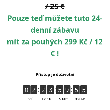
/ 25 €
Pouze teď můžete tuto 24-
denní zábavu
mít za pouhých 299 Kč / 12
€ !
Přístup je doživotní
0
2
2
3
5
9
5
5
DNÍ
HODIN
MINUT
SEKUND