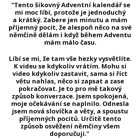
"Tento šikovný Adventní kalendář se
mi moc líbí, protože je jednoduchý
a krátký. Zabere jen minutu a mám
příjemný pocit, že alespoň něco na své
němčině dělám i když během Adventu
mám málo času.
Líbí se mi, že tam vše hezky vysvětlíte.
K videu se kdykoliv vrátím. Mohu si
video kdykoliv zastavit, sama si říct
větu nahlas, něco si zapsat a zase
pokračovat. Je to pro mě takový
způsob konverzace. Jsem spokojená,
moje očekávání se naplnilo. Odnesla
jsem nová slovíčka a věty, a spoustu
příjemných pocitů. Určitě tento
způsob osvěžení němčiny všem
doporučuji."