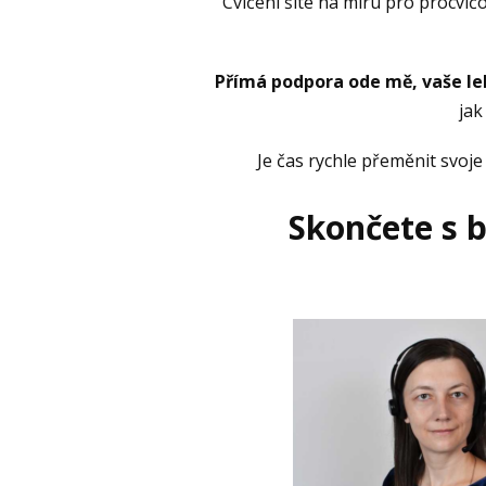
Cvičení šité na míru pro procvič
Přímá podpora ode mě, vaše le
jak
Je čas rychle přeměnit svoje
Skončete s 