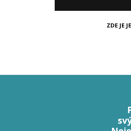
ZDE JE 
svý
Nejen