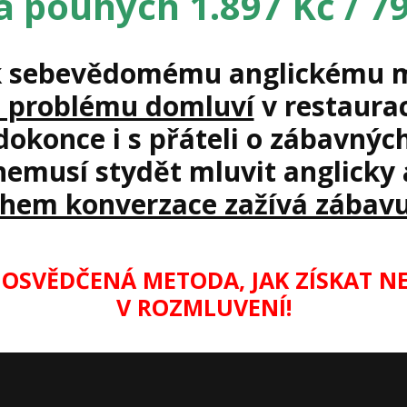
a pouhých 1.897 Kč / 79
k sebevědomému anglickému 
z problému domluví
v restaurac
 dokonce i s přáteli o zábavný
nemusí stydět mluvit anglicky
hem konverzace zažívá zábavu
E OSVĚDČENÁ METODA,
JAK ZÍSKAT 
V ROZMLUVENÍ!