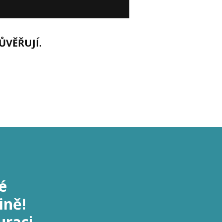
ŮVĚŘUJÍ.
é
ině!
uraci,