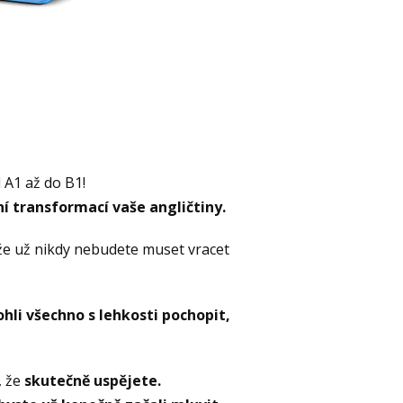
 A1 až do B1!
 transformací vaše angličtiny.
 že už nikdy nebudete muset vracet
hli všechno s lehkosti pochopit,
, že
skutečně uspějete.