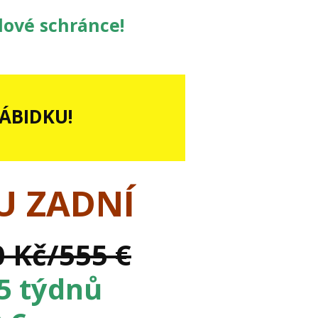
ilové schránce!
NÁBIDKU!
U ZADNÍ
0 Kč/555 €
 5 týdnů