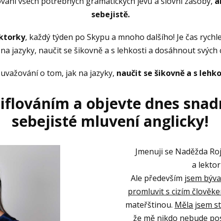
ování všech potřebných gramatických jevů a slovní zásoby,
ab
sebejistě.
ktorky
, každý týden po Skypu a mnoho dalšího! Je čas rychl
 na jazyky, naučit se šikovně a s lehkosti a dosáhnout svých c
 uvažování o tom, jak na jazyky,
naučit se šikovně a s lehko
biflováním a objevte dnes snad
sebejisté mluvení anglicky!
Jmenuji se Naděžda Ro
a lektor
Ale především
jsem býva
promluvit s cizím člověk
mateřštinou.
Měla jsem s
že mě nikdo nebude po