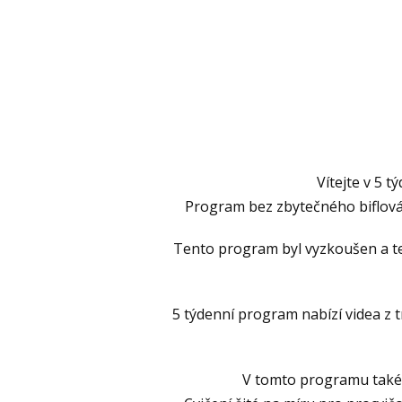
Vítejte v 5 
Program bez zbytečného biflová
Tento program byl vyzkoušen a tes
5 týdenní program nabízí videa z 
V tomto programu také n