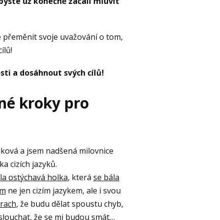
yste už konečně začali mluvit
e přeměnit svoje uvažování o tom,
ílů!
sti a dosáhnout svých cílů!
né kroky pro
jková a jsem nadšená milovnice
ka cizích jazyků.
la ostýchavá holka
, která
se bála
em
ne jen cizím jazykem, ale i svou
trach
, že budu dělat spoustu chyb,
slouchat,
že se mi budou smát…