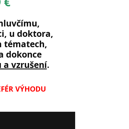
 €
mluvčímu,
i, u doktora,
ch tématech,
 a dokonce
 a vzrušení
.
NEFÉR VÝHODU