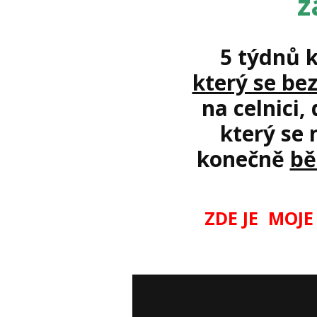
z
5 týdnů 
který se be
na celnici,
který se 
konečně
bě
ZDE JE MOJ