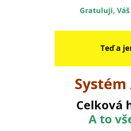
Gratuluji, Váš
Teď a j
Systém
Celková 
A to vš