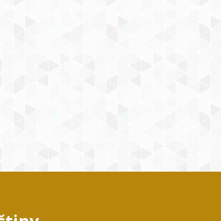
štiny