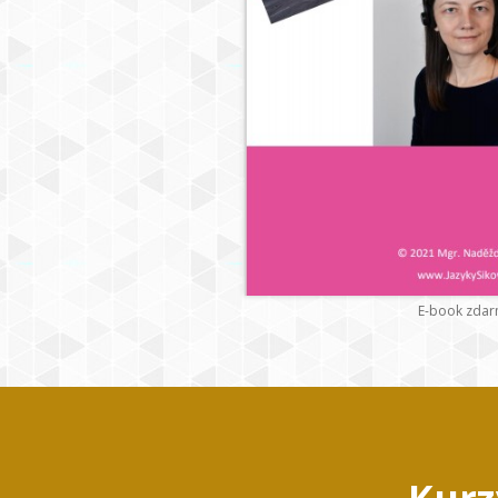
E-book zda
Kurz