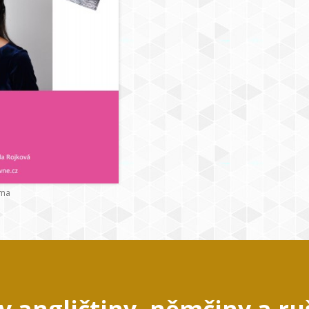
rma
y angličtiny, němčiny a ru