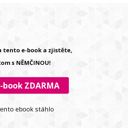
 tento e-book a zjistěte,
a tom s NĚMČINOU!
E-book ZDARMA
 tento ebook stáhlo