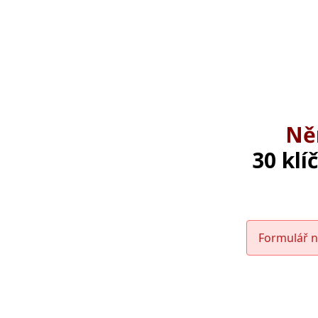
Ně
30 klí
Formulář n