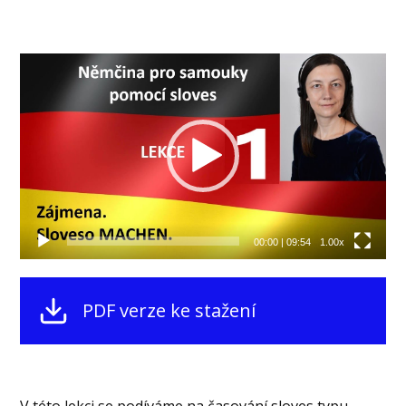
Video
přehrávač
00:00
|
09:54
1.00x
PDF verze ke stažení
V této lekci se podíváme na časování sloves typu