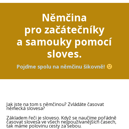
Němčina
pro začátečníky
a samouky pomocí
sloves.
Pojďme spolu na němčinu šikovně!
Jak jste na tom s němčinou? Zvládáte časovat
německá slovesa?
Základem řeči je sloveso. Když se naučíme pořádně
časovat slovesa ve všech nejpoužívanějších časech,
tak máme polovinu cesty za sebou.