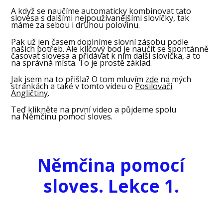
A když se naučíme automaticky kombinovat tato
slovesa s dalšími nejpoužívanějšími slovíčky, tak
máme za sebou i druhou polovinu.
Pak už jen časem doplníme slovní zásobu podle
našich potřeb. Ale klíčový bod je naučit se spontánně
časovat slovesa a přidávat k nim další slovíčka, a to
na správná místa. To je prostě základ.
Jak jsem na to přišla? O tom mluvím
zde
na mých
stránkách a také v tomto videu o
Posilovači
Angličtiny
.
Teď klikněte na první video a půjdeme spolu
na Němčinu pomocí sloves.
Němčina pomocí
sloves. Lekce 1.