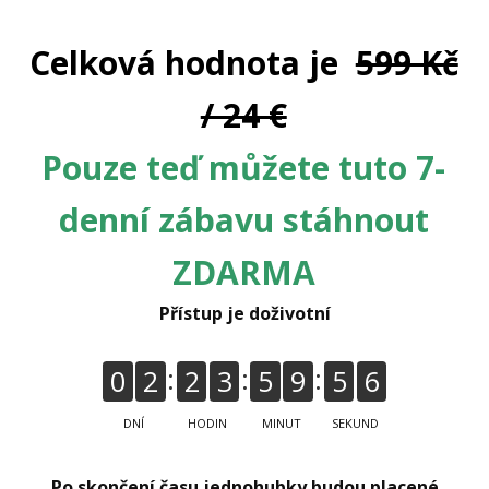
Celková hodnota je
599 Kč
/ 24 €
Pouze teď můžete tuto 7-
denní zábavu stáhnout
ZDARMA
Přístup je doživotní
5
0
2
2
3
5
9
5
DNÍ
HODIN
MINUT
SEKUND
Po skončení času jednohubky budou placené