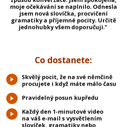
moje očekávání se naplnilo. Odnesla
jsem nová slovíčka, procvičení
gramatiky a příjemné pocity. Určitě
jednohubky všem doporučuji."
Co dostanete:
Skvělý pocit, že na své němčině
procujete i když máte málo času
Pravidelný posun kupředu
Každý den 1-minutové video
na váš e-mail s vysvětlením
slovíček, gramatiky nebo