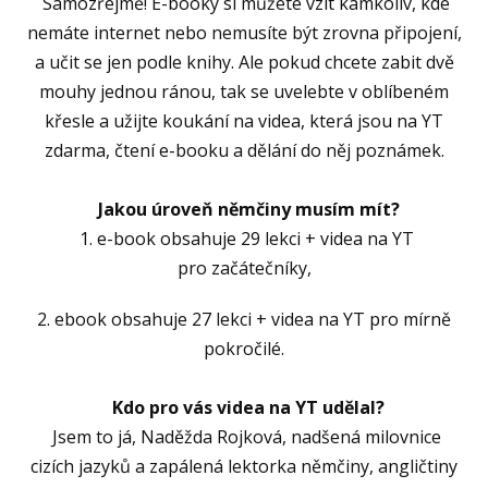
Samozřejmě! E-booky si můžete vzít kamkoliv, kde
nemáte internet nebo nemusíte být zrovna připojení,
a učit se jen podle knihy. Ale pokud chcete zabit dvě
mouhy jednou ránou, tak se uvelebte v oblíbeném
křesle a užijte koukání na videa, která jsou na YT
zdarma, čtení e-booku a dělání do něj poznámek.
Jakou úroveň němčiny musím mít?
1. e-book obsahuje 29 lekci + videa na YT
pro začátečníky,
2. ebook obsahuje 27 lekci + videa na YT pro mírně
pokročilé.
Kdo pro vás videa na YT udělal?
Jsem to já, Naděžda Rojková, nadšená milovnice
cizích jazyků a zapálená lektorka němčiny, angličtiny