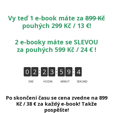
Vy teď 1 e-book máte za
899 Kč
pouhých 299 Kč / 13 €!
2 e-booky máte se SLEVOU
za pouhých 599 Kč / 24 € !
0
2
2
3
5
9
4
0
DNÍ
HODIN
MINUT
SEKUND
Po skončení času se cena zvedne na 899
Kč / 38 € za každý e-book! Takže
pospěšte!