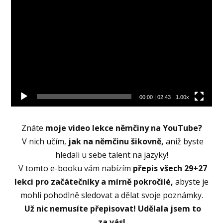
přehrávač
00:00
|
02:43
1.00x
Znáte
moje video lekce němčiny na YouTube?
V nich učím,
jak na němčinu šikovně,
aniž byste
hledali u sebe talent na jazyky!
V tomto e-booku vám nabízím
přepis všech 29+27
lekci pro začátečníky a mírně pokročilé,
abyste je
mohli pohodlně sledovat a dělat svoje poznámky.
Už nic nemusíte přepisovat! Udělala jsem to
za vás!