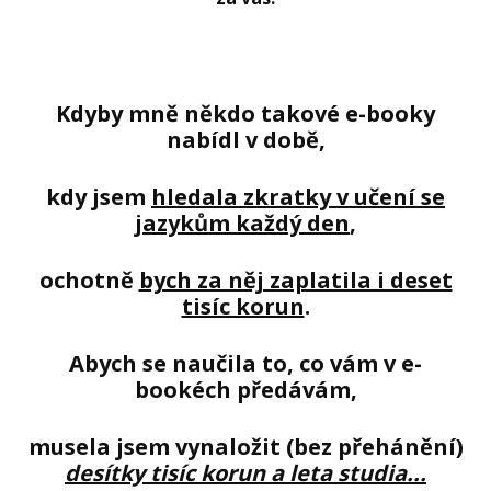
Kdyby mně někdo takové e-booky
nabídl v době,
kdy jsem
hledala zkratky v učení se
jazykům každý den
,
ochotně
bych za něj zaplatila i deset
tisíc korun
.
Abych se naučila to, co vám v e-
bookéch předávám,
musela jsem vynaložit (bez přehánění)
desítky tisíc korun a leta studia...