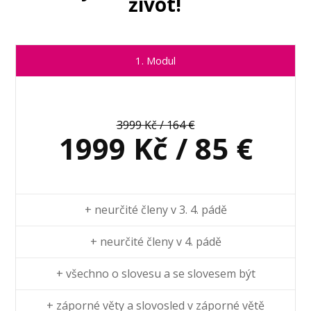
život!
1. Modul
3999 Kč / 164 €
1999 Kč / 85 €
+ neurčité členy v 3. 4. pádě
+ neurčité členy v 4. pádě
+ všechno o slovesu a se slovesem být
+ záporné věty a slovosled v záporné větě