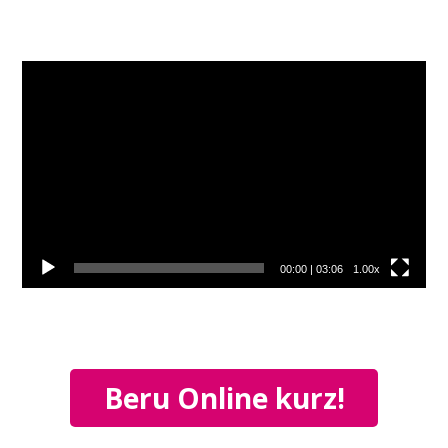
Video
přehrávač
00:00
|
03:06
1.00x
Beru Online kurz!