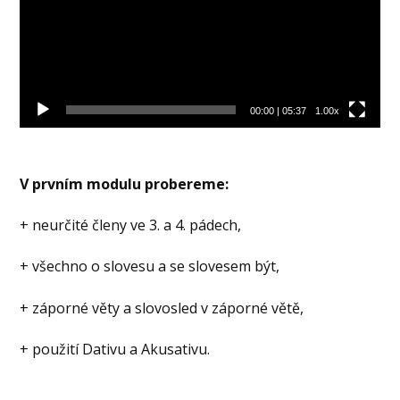
00:00
|
05:37
1.00x
V prvním modulu probereme:
+ neurčité členy ve 3. a 4. pádech,
+ všechno o slovesu a se slovesem být,
+ záporné věty a slovosled v záporné větě,
+ použití Dativu a Akusativu.