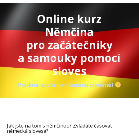
Online kurz
Němčina
pro začátečníky
a samouky pomocí
sloves
Pojďme spolu na němčinu šikovně!
Jak jste na tom s němčinou? Zvládáte časovat
německá slovesa?