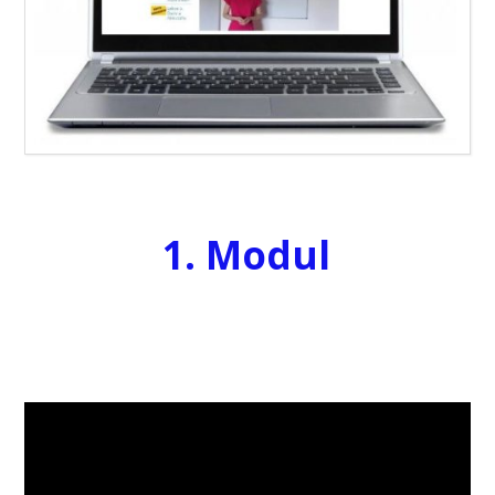
1. Modul
Video
přehrávač