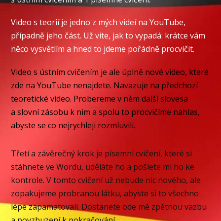
Video s teorií je jedno z mých videí na YouTube,
případně jeho část. Už víte, jak to vypadá: krátce vám
něco vysvětlím a hned to jdeme pořádně procvičit.
Video s ústním cvičením je ale úplně nové video, které
zde na YouTube nenajdete. Navazuje na předchozí
teoretické video. Probereme v něm další slovesa
a slovní zásobu k nim a spolu to procvičíme nahlas,
abyste se co nejrychleji rozmluvili.
Třetí a závěrečný krok je písemní cvičení, které si
stáhnete ve Wordu, uděláte ho a pošlete mi ho ke
kontrole. V tomto cvičení už nebude nic nového, ale
zopakujeme probranou látku, abyste si to všechno
lépe zapamatovali. Dostanete ode mě zpětnou vazbu
a povzbuzení k pokračování.