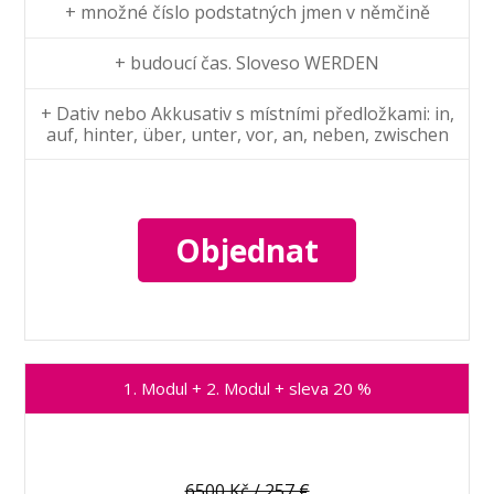
+ množné číslo podstatných jmen v němčině
+ budoucí čas. Sloveso WERDEN
+ Dativ nebo Akkusativ s místními předložkami: in,
auf, hinter, über, unter, vor, an, neben, zwischen
Objednat
1. Modul + 2. Modul + sleva 20 %
6500 Kč / 257 €