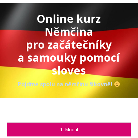
Online kurz
Němčina
pro začátečníky
a samouky pomocí
sloves
Pojďme spolu na němčinu šikovně!
1. Modul