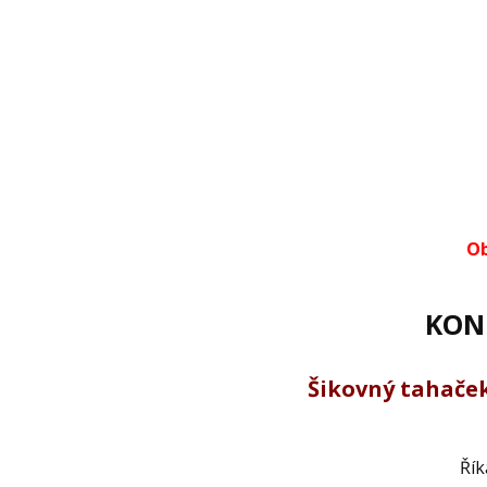
Ob
KON
Šikovný tahaček
Motá se vám hlav
Říkáte věty jako „Ich ru