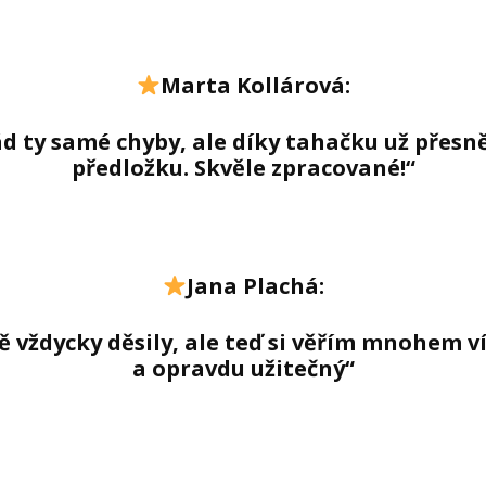
Marta Kollárová:
d ty samé chyby, ale díky tahačku už přesn
předložku. Skvěle zpracované!“
Jana Plachá:
vždycky děsily, ale teď si věřím mnohem ví
a opravdu užitečný“