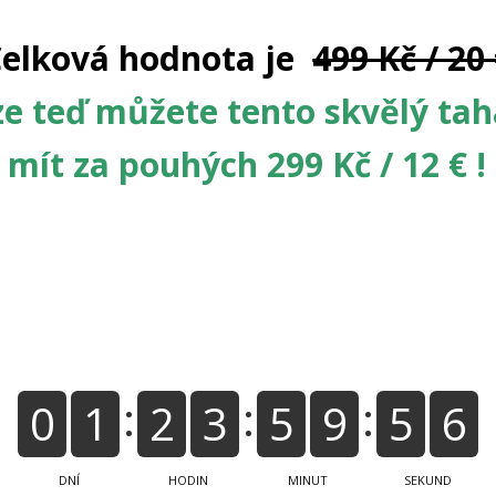
elková hodnota je
499 Kč / 20
e teď můžete tento skvělý ta
mít za pouhých 299 Kč / 12 € !
0
1
2
3
5
9
5
5
DNÍ
HODIN
MINUT
SEKUND