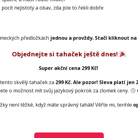
ocit nejistoty a obav, zda jste to řekli dobře
ěmeckých předložkách
jednou a provždy. Stačí kliknout na t
Objednejte si tahaček ještě dnes!
Super akční cena 299 Kč!
 tento skvělý tahaček za
299 Kč. Ale pozor! Sleva platí jen 
jdete o možnost mít svůj jazykový pokrok za zlomek ceny.
žky není těžké, když máte správný tahák! Věřte mi, tenhle
o