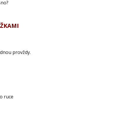
sno?
OŽKAMI
ednou provždy.
po ruce