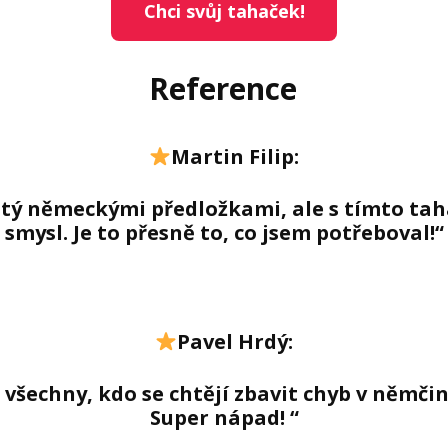
Chci svůj tahaček!
Reference
Martin Filip:
istý německými předložkami, ale s tímto t
smysl. Je to přesně to, co jsem potřeboval!“
Pavel Hrdý:
šechny, kdo se chtějí zbavit chyb v němčin
Super nápad! “