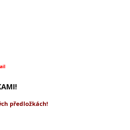
ail
AMI!
ých předložkách!