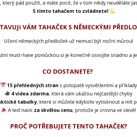
oužít, a máte pocit, že v tom nikdy neuděláte ja
S tímto tahačem to zvládnete!
TAVUJi VÁM TAHAČEK S NĚMECKÝMI PŘEDL
Učení německých předložek už nemusí být noční můrou!
utní must-have pomůckou si je konečně osvojíte snadno a j
CO DOSTANETE?
15 přehledných stran
s polopatě vysvětleními a příklady
4 videa zdarma
, která vám ukážou nejčastější chyby
aktické tabulky
, které si můžete kdykoliv vytisknout a mít 
A teď navíc
za skvělou cenu
, protože je zrovna ve slevě!
PROČ POTŘEBUJETE TENTO TAHAČEK?