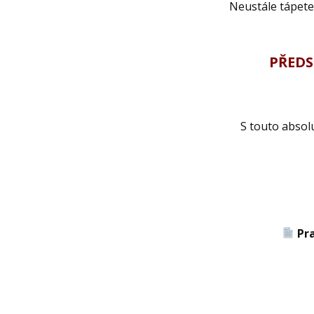
Neustále tápete, který pád p
PŘEDS
S touto absol
Pr