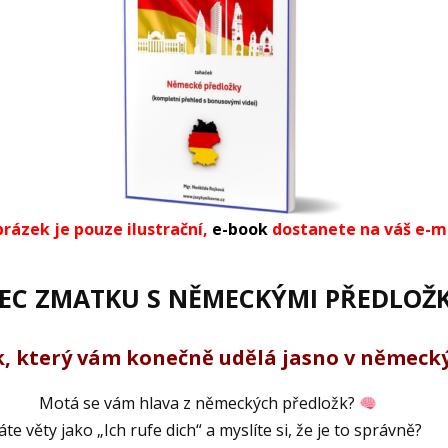
rázek je pouze ilustrační,
e-book
dostanete na váš e-m
EC ZMATKU S NĚMECKÝMI PŘEDLOŽK
, který vám konečně udělá jasno v německ
a z německých předložk?
fe dich“ a myslíte si, že je to správně?