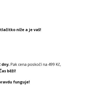
lačítko níže a je vaš!
2 dny.
Pak cena poskočí na 499 Kč,
Čas běží!
pravdu funguje!