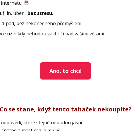
 internetu!
f, in, über...
bez stresu
.
bo 4. pád, bez nekonečného přemýšlení
áce už nikdy nebudou valit oči nad vašimi větami.
Ano, to chci!
Co se stane, když tento tahaček nekoupíte
 odpovědí, které stejně nebudou jasné
 špatně a mást rodilé mluvčí