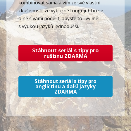
kombinovat sama a vím ze své vlastní
zkušenosti, že výborně fungují. Chci se
o ně s vámi podělit, abyste to i vy měli
s výukou jazyků jednodušší.
Stáhnout seriál s tipy pro
ruštinu ZDARMA
Stáhnout seriál s tipy pro
angličtinu a další jazyky
ZDARMA