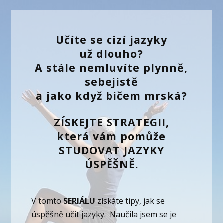
Učíte se cizí jazyky
už dlouho?
A stále nemluvíte plynně,
sebejistě
a jako když bičem mrská?
ZÍSKEJTE STRATEGII,
která vám pomůže
STUDOVAT JAZYKY
ÚSPĚŠNĚ.
V tomto
SERIÁLU
získáte tipy, jak se
úspěšně učit jazyky. Naučila jsem se je