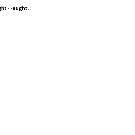
ht - -aught.
.