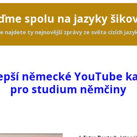
ďme spolu na jazyky šiko
e najdete ty nejnovější zprávy ze světa cizích jazy
epší německé YouTube k
pro studium němčiny