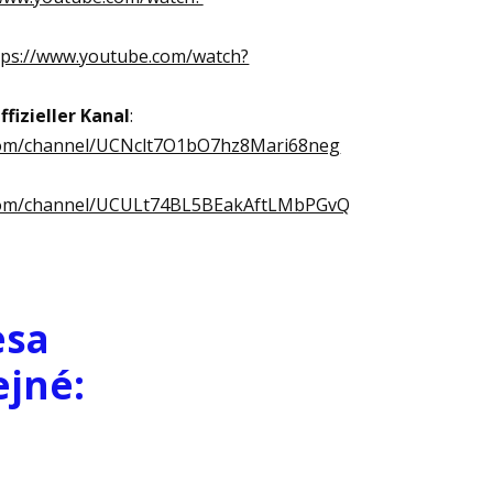
tps://www.youtube.com/watch?
fizieller Kanal
:
com/channel/UCNclt7O1bO7hz8Mari68neg
.com/channel/UCULt74BL5BEakAftLMbPGvQ
esa
ejné
: