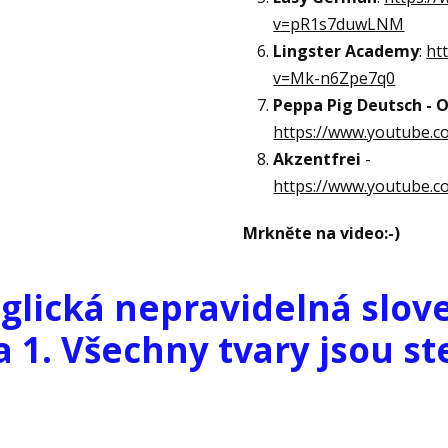
v=pR1s7duwLNM
Lingster Academy
:
ht
v=Mk-n6Zpe7q0
Peppa Pig Deutsch - Of
https://www.youtube.
Akzentfrei
-
https://www.youtube
Mrkněte na video:-)
glická nepravidelná slov
a 1. Všechny tvary jsou st