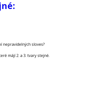
jné:
ění nepravidelných sloves?
teré májí 2. a 3. tvary stejné.