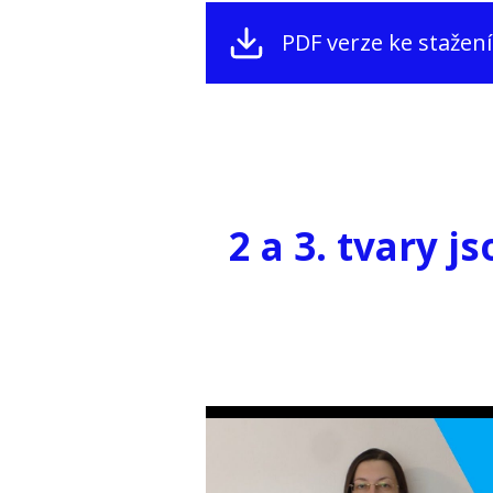
PDF verze ke stažení
2 a 3. tvary j
Video
přehrávač