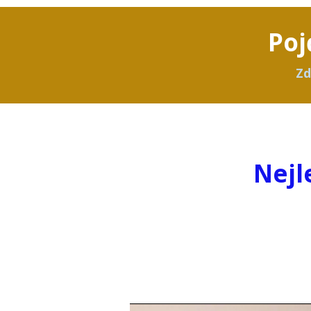
Poj
Zd
Nejl