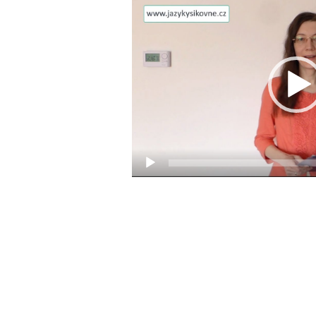
Video
přehrávač