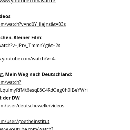
//www.youtube.com/watch?
ideos
om/watch?v=nd0Y_iIaJns&t=83s
chen. Kleiner Film
:
/watch?v=JPrv_TmmnYg&t=2s
w.youtube.com/watch?v=4-
ut
,
Mein Weg nach Deutschland:
om/watch?
PLquImyRfMt6esqE6C4RdOeg0h0IBeYWri
it der DW
:
om/user/deutschewelle/videos
om/user/goetheinstitut
/www.youtube.com/watch?