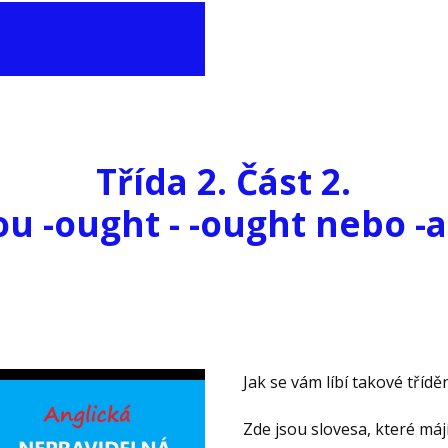
Třída
2. Část 2.
sou -ought - -ought nebo -
Jak se vám líbí takové tříd
Zde jsou slovesa, které májí 