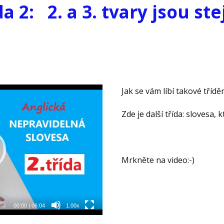
da
2: 2. a 3. tvary jsou ste
Jak se vám líbí takové tříd
Zde je další třída: slovesa, k
Mrkněte na video:-)
00:00
|
06:04
1.00x