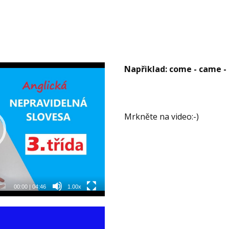
Napřiklad: come - came -
Mrkněte na video:-)
00:00
|
04:46
1.00x