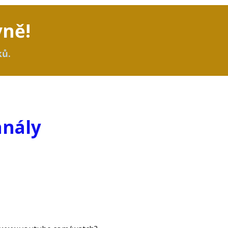
vně!
ků.
anály