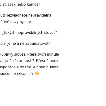
to strašák nebo kámoš?
okud nezvládnete nepravidelná
ičtině nevymyslíte…
glických nepravidelných sloves?
řád si je ne a ne zapamatovat?
 skupinky sloves, které tvoří minulé
ají jiné zákonitosti? Přesně podle
uspořádala do třid. A hned budete
 naučení o něco míň.