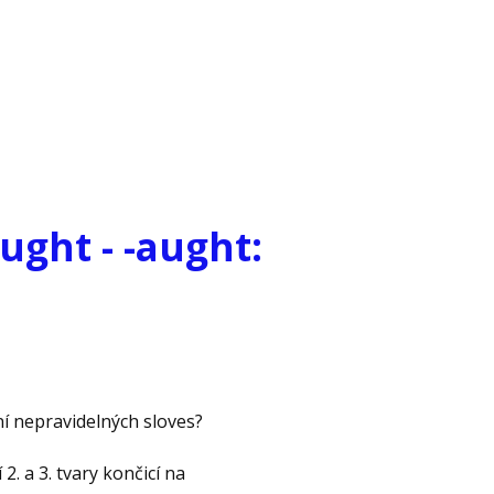
aught - -aught:
ění nepravidelných sloves?
2. a 3. tvary končicí na