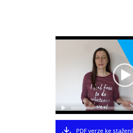
Video
přehrávač
PDF verze ke stažení