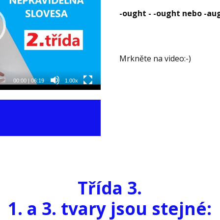
-ought - -ought nebo -aug
Mrkněte na video:-)
00:00
|
06:19
1.00x
Třída
3.
1. a 3. tvary jsou stejné: