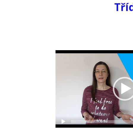
Tří
Video
přehrávač