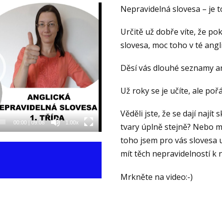
Nepravidelná slovesa – je 
Určitě už dobře víte, že p
slovesa, moc toho v té angl
Děsí vás dlouhé seznamy an
Už roky se je učíte, ale po
Věděli jste, že se dají najít
00:00
|
09:08
1.00x
tvary úplně stejně? Nebo m
toho jsem pro vás slovesa 
mít těch nepravidelností k
Mrkněte na video:-)