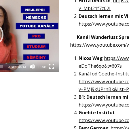
Extra Deutsch
,
https:
v=MbI21f7z02I
Deutsch lernen mit V
https://www.youtube.c
Kanál Wunderlust Spra
https://www.youtube.com
Nicos Weg
https://ww
eDoThe6qo&t=607s
00:00
|
06:13
1.00x
Kanál od
Goethe-Instit
https://www.youtube.c
v=PMj9kUPrnBk&list=
B1: Deutsch lernen m
https://www.youtube.c
Goehte Institut
https://www.youtube.c
Easy German
:
https:/