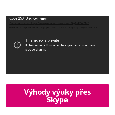
Video
Code 150: Unknown error.
Stáhnout soubor: https://www.youtube.com/embed/SkgTf-PGX5M?
přehrávač
wmode=transparent&enablejsapi=1&rel=0&origin=https://jazykysikovne.cz
Výhody výuky přes
Skype