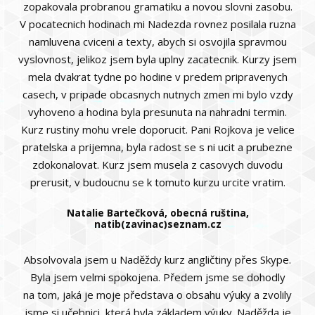
zopakovala probranou gramatiku a novou slovni zasobu.
V pocatecnich hodinach mi Nadezda rovnez posilala ruzna
namluvena cviceni a texty, abych si osvojila spravmou
vyslovnost, jelikoz jsem byla uplny zacatecnik. Kurzy jsem
mela dvakrat tydne po hodine v predem pripravenych
casech, v pripade obcasnych nutnych zmen mi bylo vzdy
vyhoveno a hodina byla presunuta na nahradni termin.
Kurz rustiny mohu vrele doporucit. Pani Rojkova je velice
pratelska a prijemna, byla radost se s ni ucit a prubezne
zdokonalovat. Kurz jsem musela z casovych duvodu
prerusit, v budoucnu se k tomuto kurzu urcite vratim.
Natalie Bartečková, obecná ruština,
natib(zavinac)seznam.cz
Absolvovala jsem u Naděždy kurz angličtiny přes Skype.
Byla jsem velmi spokojena. Předem jsme se dohodly
na tom, jaká je moje představa o obsahu výuky a zvolily
jsme si učebnici, která byla základem výuky. Naděžda je