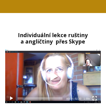
Individuální lekce ruštiny
a angličtiny přes Skype
Video
přehrávač
00:00
|
02:20
1.00x