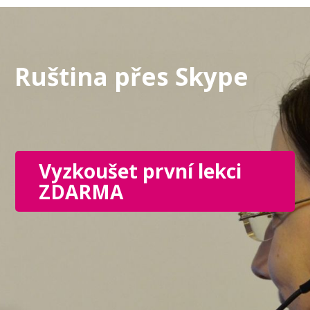
Ruština
přes
Skype
Vyzkoušet první lekci
ZDARMA