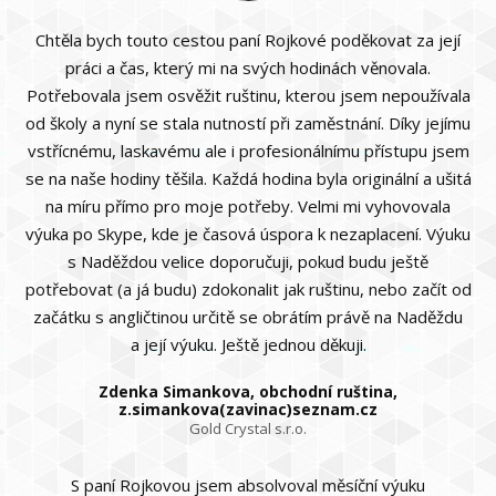
Chtěla bych touto cestou paní Rojkové poděkovat za její
práci a čas, který mi na svých hodinách věnovala.
Potřebovala jsem osvěžit ruštinu, kterou jsem nepoužívala
od školy a nyní se stala nutností při zaměstnání. Díky jejímu
vstřícnému, laskavému ale i profesionálnímu přístupu jsem
se na naše hodiny těšila. Každá hodina byla originální a ušitá
na míru přímo pro moje potřeby. Velmi mi vyhovovala
výuka po Skype, kde je časová úspora k nezaplacení. Výuku
s Naděždou velice doporučuji, pokud budu ještě
potřebovat (a já budu) zdokonalit jak ruštinu, nebo začít od
začátku s angličtinou určitě se obrátím právě na Naděždu
a její výuku. Ještě jednou děkuji.
Zdenka Simankova, obchodní ruština,
z.simankova(zavinac)seznam.cz
Gold Crystal s.r.o.
S paní Rojkovou jsem absolvoval měsíční výuku