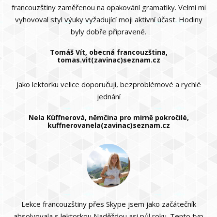
francouzštiny zaměřenou na opakování gramatiky. Velmi mi
vyhovoval styl výuky vyžadující moji aktivní účast. Hodiny
byly dobře připravené.
Tomáš Vít, obecná francouzština,
tomas.vit(zavinac)seznam.cz
Jako lektorku velice doporučuji, bezproblémové a rychlé
jednání
Nela Küffnerová, němčina pro mirně pokročilé,
kuffnerovanela(zavinac)seznam.cz
Lekce francouzštiny přes Skype jsem jako začátečník
absolvovala s lektorkou Naděždou asi půl roku. Tento typ