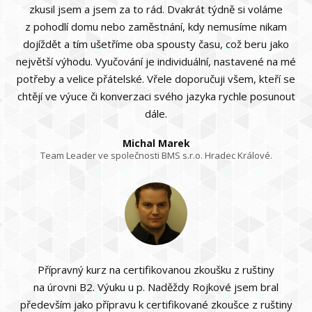
zkusil jsem a jsem za to rád. Dvakrát týdně si voláme
z pohodlí domu nebo zaměstnání, kdy nemusíme nikam
dojíždět a tím ušetříme oba spousty času, což beru jako
největší výhodu. Vyučování je individuální, nastavené na mé
potřeby a velice přátelské. Vřele doporučuji všem, kteří se
chtějí ve výuce či konverzaci svého jazyka rychle posunout
dále.
Michal Marek
Team Leader ve společnosti BMS s.r.o. Hradec Králové.
Přípravný kurz na certifikovanou zkoušku z ruštiny
na úrovni B2. Výuku u p. Naděždy Rojkové jsem bral
především jako přípravu k certifikované zkoušce z ruštiny