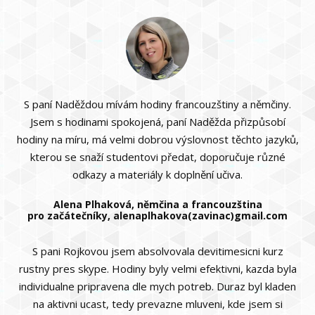
S paní Naděždou mívám hodiny francouzštiny a němčiny.
Jsem s hodinami spokojená, paní Naděžda přizpůsobí
hodiny na míru, má velmi dobrou výslovnost těchto jazyků,
kterou se snaží studentovi předat, doporučuje různé
odkazy a materiály k doplnění učiva.
Alena Plhaková, němčina a francouzština
pro začátečníky, alenaplhakova(zavinac)gmail.com
S pani Rojkovou jsem absolvovala devitimesicni kurz
rustny pres skype. Hodiny byly velmi efektivni, kazda byla
individualne pripravena dle mych potreb. Duraz byl kladen
na aktivni ucast, tedy prevazne mluveni, kde jsem si