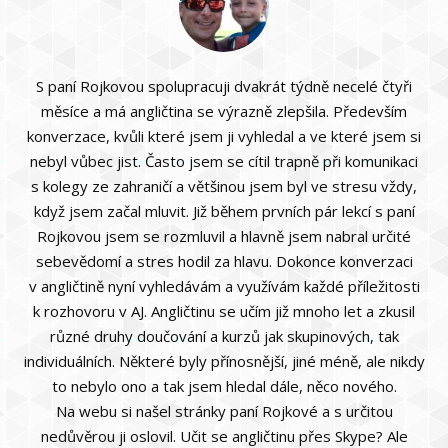
S paní Rojkovou spolupracuji dvakrát týdně necelé čtyři
měsíce a má angličtina se výrazně zlepšila. Především
konverzace, kvůli které jsem ji vyhledal a ve které jsem si
nebyl vůbec jist. Často jsem se cítil trapně při komunikaci
s kolegy ze zahraničí a většinou jsem byl ve stresu vždy,
když jsem začal mluvit. Již během prvních pár lekcí s paní
Rojkovou jsem se rozmluvil a hlavně jsem nabral určité
sebevědomí a stres hodil za hlavu. Dokonce konverzaci
v angličtině nyní vyhledávám a využívám každé příležitosti
k rozhovoru v AJ. Angličtinu se učím již mnoho let a zkusil
různé druhy doučování a kurzů jak skupinových, tak
individuálních. Některé byly přínosnější, jiné méně, ale nikdy
to nebylo ono a tak jsem hledal dále, něco nového.
Na webu si našel stránky paní Rojkové a s určitou
nedůvěrou ji oslovil. Učit se angličtinu přes Skype? Ale