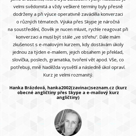
velmi svědomitá a vždy veškeré termíny byly přesně
dodrženy a při výuce operativně zaváděla konverzaci
o různých tématech. Výuka přes Skype je náročná
na soustředění, člověk je nucen mluvit, rychle reagovat při
konverzaci a musí být stále „ve střehu“. Dále mám
zkušenost s e-mailovým kurzem, kdy dostávám úkoly
jednou za týden e-mailem, jejich obsahem je překlad,
slovíčka, poslech, gramatika, tvoření vět apod. Vše, co
potřebuji, mně Naděžda vysvětlí a následně úkol opraví.
Kurz je velmi rozmanitý.
Hanka Brázdová, hanka2002(zavinac)seznam.cz (kurz
obecné angličtiny přes Skype a e-mailový kurz
angličtiny)