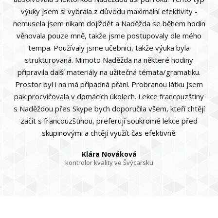
výuky jsem si vybrala z důvodu maximální efektivity -
nemusela jsem nikam dojíždět a Naděžda se během hodin
věnovala pouze mně, takže jsme postupovaly dle mého
tempa. Používaly jsme učebnici, takže výuka byla
strukturovaná. Mimoto Naděžda na některé hodiny
připravila další materiály na užitečná témata/gramatiku.
Prostor byl i na má případná přání. Probranou látku jsem
pak procvičovala v domácích úkolech. Lekce francouzštiny
s Naděždou přes Skype bych doporučila všem, kteří chtějí
začít s francouzštinou, preferují soukromé lekce před
skupinovými a chtějí využít čas efektivně.
Klára Nováková
kontrolor kvality ve Švýcarsku