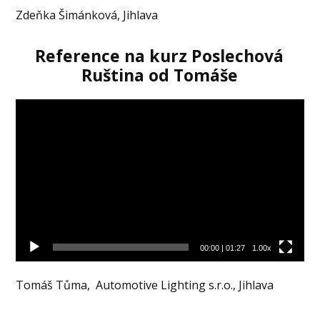
Zdeňka Šimánková, Jihlava
Reference na kurz Poslechová
Ruština od Tomáše
Video
přehrávač
00:00
|
01:27
1.00x
Tomáš Tůma, Automotive Lighting s.r.o., Jihlava