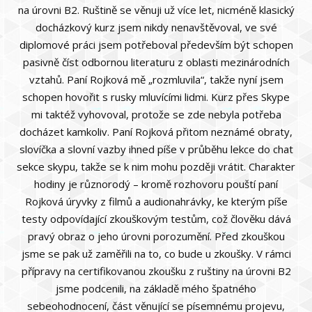
na úrovni B2. Ruštině se věnuji už více let, nicméně klasický
docházkový kurz jsem nikdy nenavštěvoval, ve své
diplomové práci jsem potřeboval především být schopen
pasivně číst odbornou literaturu z oblasti mezinárodních
vztahů. Paní Rojková mě „rozmluvila“, takže nyní jsem
schopen hovořit s rusky mluvícími lidmi. Kurz přes Skype
mi taktéž vyhovoval, protože se zde nebyla potřeba
docházet kamkoliv. Paní Rojková přitom neznámé obraty,
slovíčka a slovní vazby ihned píše v průběhu lekce do chat
sekce skypu, takže se k nim mohu později vrátit. Charakter
hodiny je různorodý – kromě rozhovoru pouští paní
Rojková úryvky z filmů a audionahrávky, ke kterým píše
testy odpovídající zkouškovým testům, což člověku dává
pravý obraz o jeho úrovni porozumění. Před zkouškou
jsme se pak už zaměřili na to, co bude u zkoušky. V rámci
přípravy na certifikovanou zkoušku z ruštiny na úrovni B2
jsme podcenili, na základě mého špatného
sebeohodnocení, část věnující se písemnému projevu,