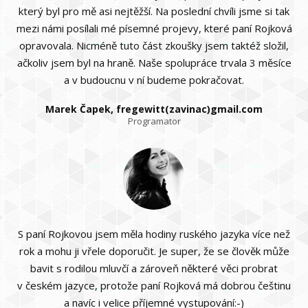
který byl pro mě asi nejtěžší. Na poslední chvíli jsme si tak
mezi námi posílali mé písemné projevy, které paní Rojková
opravovala. Nicméně tuto část zkoušky jsem taktéž složil,
ačkoliv jsem byl na hraně. Naše spolupráce trvala 3 měsíce
a v budoucnu v ní budeme pokračovat.
Marek Čapek, fregewitt(zavinac)gmail.com
Programator
S paní Rojkovou jsem měla hodiny ruského jazyka více než
rok a mohu ji vřele doporučit. Je super, že se člověk může
bavit s rodilou mluvčí a zároveň některé věci probrat
v českém jazyce, protože paní Rojková má dobrou češtinu
a navíc i velice příjemné vystupování:-)