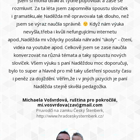
jsem si mohla dvakrát týdně popovídat a zase se
rozmluvit. Za ta léta jsem zapomněla spoustu slovíček
i gramatiku,ale Naděžda mě opravovala tak dlouho, než
jsem se výraz naučila správně.
Když nám výuka
nevyšla,třeba i kvůli nefungujícímu internetu
apod.,Naděžda mi vždycky posílala náhradní "úkoly" - čtení,
videa na youtube apod. Celkově jsem se zase naučila
konverzovat na různá témata a taky spoustu nových
slovíček. Všem výuku s paní Naděždou moc doporučuji,
bylo to super a hlavně pro mě taky ušetření spousty času
i peněz za dojíždění. Věřím,že i v jiných jazycích je paní
Naděžda stejně skvělá pedagožka.
Michaela Vošvrdová, ruština pro pokročilé,
mi.vosvrdova(zav)gmail.com
Pruvodčí na zamku Český Štenberk,
http://www.hradceskysternberk.cz/