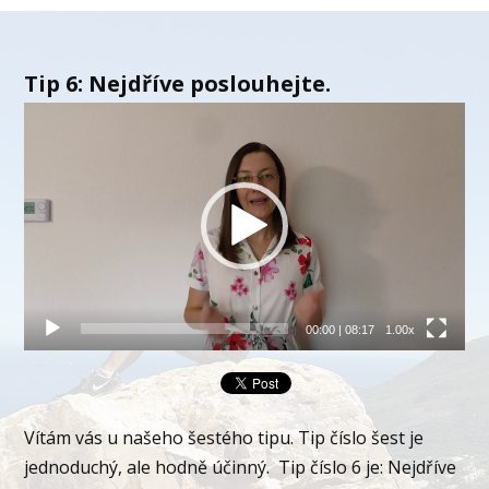
Tip 6: Nejdříve poslouhejte.
Video
přehrávač
00:00
|
08:17
1.00x
Vítám vás u našeho šestého tipu. Tip číslo šest je
jednoduchý, ale hodně účinný. Tip číslo 6 je: Nejdříve