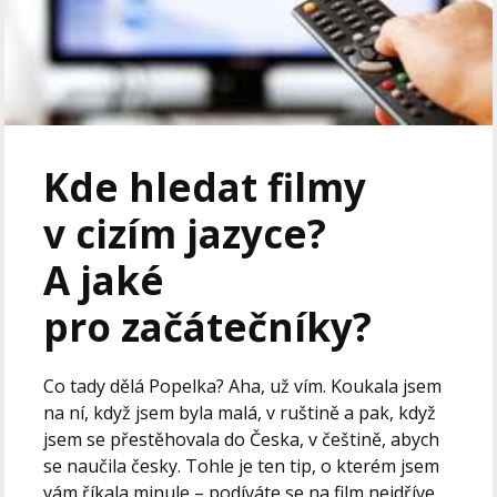
Kde hledat filmy
v cizím jazyce?
A jaké
pro začátečníky?
Co tady dělá Popelka? Aha, už vím. Koukala jsem
na ní, když jsem byla malá, v ruštině a pak, když
jsem se přestěhovala do Česka, v češtině, abych
se naučila česky. Tohle je ten tip, o kterém jsem
vám říkala minule – podíváte se na film nejdříve