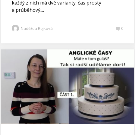
každý z nich má dvě varianty: čas prostý
a průběhový....
Naděžda Rojková
0