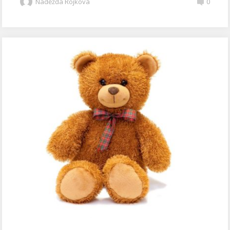
Naděžda Rojková
0